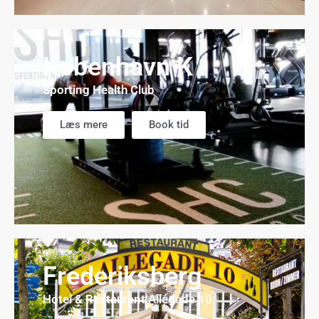
København K
Sporting Health Club
Læs mere
Book tid
Frederiksberg
Hotel & Restaurant Allégade 10