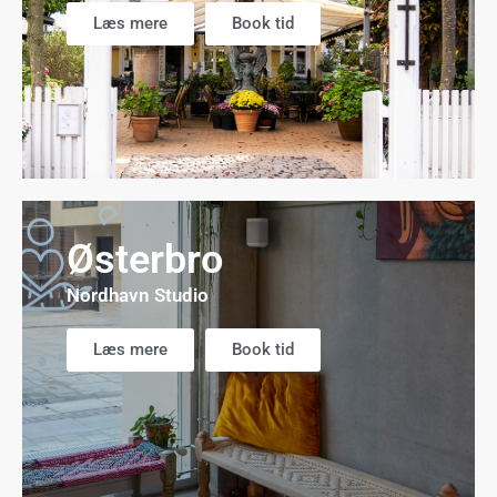
Læs mere
Book tid
Østerbro
Nordhavn Studio
Læs mere
Book tid