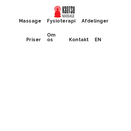
Skip
Gå
til
direkte
Massage
Fysioterapi
Afdelinger
indhold
til
footer
Om
Priser
os
Kontakt
EN