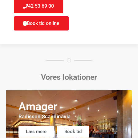
42 53 69 00
Book tid online
Vores lokationer
Amager
Radisson Scandinavia
Læs mere
Book tid