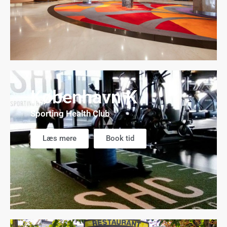
København K
Sporting Health Club
Læs mere
Book tid