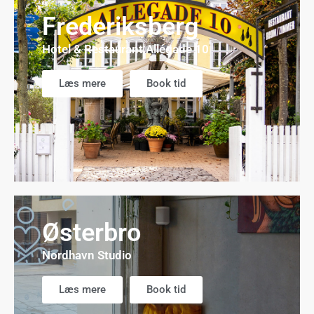
Frederiksberg
Hotel & Restaurant Allégade 10
Læs mere
Book tid
Østerbro
Nordhavn Studio
Læs mere
Book tid