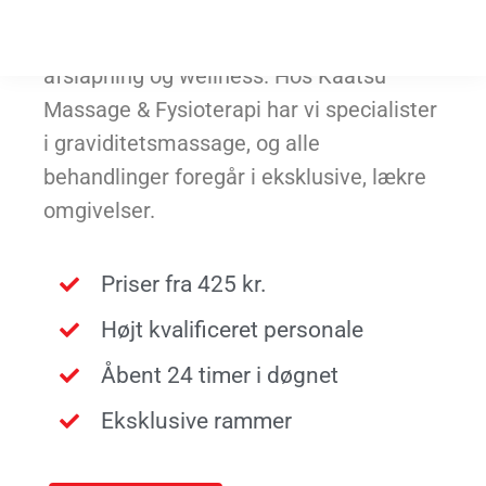
afhjælpe moren med ubehag og smerter
– og samtidig give lidt velfortjent
afslapning og wellness. Hos Kaatsu
Massage & Fysioterapi har vi specialister
i graviditetsmassage, og alle
behandlinger foregår i eksklusive, lækre
omgivelser.
Priser fra 425 kr.
Højt kvalificeret personale
Åbent 24 timer i døgnet
Eksklusive rammer