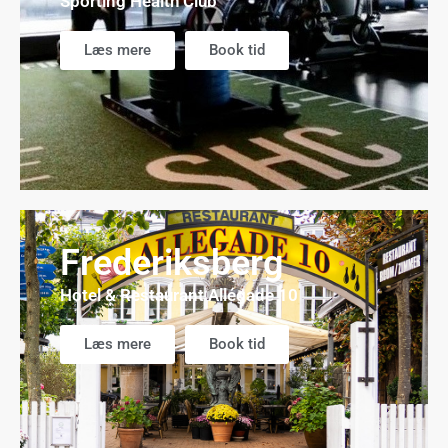
Sporting Health Club
Læs mere
Book tid
Frederiksberg
Hotel & Restaurant Allégade 10
Læs mere
Book tid