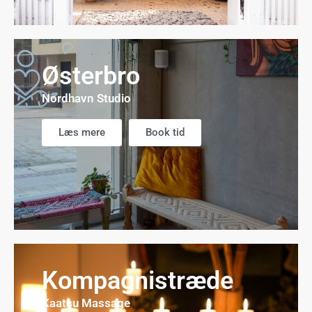
Østerbro
Nordhavn Studio
Læs mere
Book tid
Kompagnistræde
Kaatsu Massage