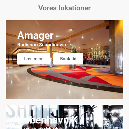
Vores lokationer
Amager
Radisson Scandinavia
Læs mere
Book tid
København K