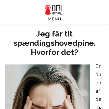
Skip
Gå
til
direkte
MENU
indhold
til
footer
Jeg får tit
spændingshovedpine.
Hvorfor det?
Er
du
en
af
de
ma