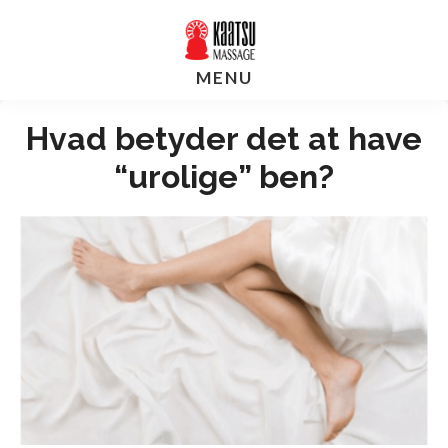
Skip
Gå
til
direkte
MENU
indhold
til
footer
Hvad betyder det at have
“urolige” ben?