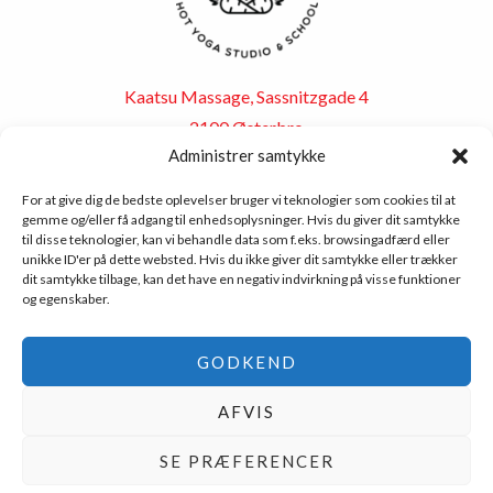
Kaatsu Massage, Sassnitzgade 4
2100 Østerbro
Administrer samtykke
For at give dig de bedste oplevelser bruger vi teknologier som cookies til at
gemme og/eller få adgang til enhedsoplysninger. Hvis du giver dit samtykke
til disse teknologier, kan vi behandle data som f.eks. browsingadfærd eller
(C) 2018 Kaatsu Massage
unikke ID'er på dette websted. Hvis du ikke giver dit samtykke eller trækker
dit samtykke tilbage, kan det have en negativ indvirkning på visse funktioner
og egenskaber.
GODKEND
AFVIS
SE PRÆFERENCER